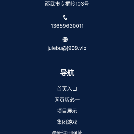
邵武市专框岭103号
13659630011
julebu@j909.vip
导航
首页入口
网页版必一
项目展示
集团游戏
最新注册网址