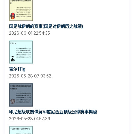
国足战伊朗的赛事(国足对伊朗历史战绩)
2026-06-01 22:54:35
吉尔111g
2026-05-28 07:03:52
印尼超级联赛详解印度尼西亚顶级足球赛事揭秘
2026-05-28 01:57:39