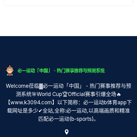
Welcome莅临▓必一运动「中国」 - 热门赛事推荐与预
测系统🎯World Cup🏆Official赛事引爆全场🔥
【www.k3094.com】以下简称：必一运动b体育app下
载网址是多少✔全站,全称:必一运动,以高端画质和精准
匹配必一运动(b-sports)。