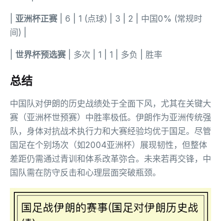
|
亚洲杯正赛
| 6 | 1 (点球) | 3 | 2 | 中国0% (常规时
间) |
|
世界杯预选赛
| 多次 | 1 | 1 | 多负 | 胜率
总结
中国队对伊朗的历史战绩处于全面下风，尤其在关键大
赛（亚洲杯世预赛）中胜率极低。伊朗作为亚洲传统强
队，身体对抗战术执行力和大赛经验均优于国足。尽管
国足在个别场次（如2004亚洲杯）展现韧性，但整体
差距仍需通过青训和体系改革弥合。未来若再交锋，中
国队需在防守反击和心理层面突破瓶颈。