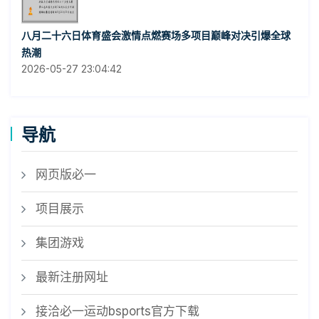
八月二十六日体育盛会激情点燃赛场多项目巅峰对决引爆全球
热潮
2026-05-27 23:04:42
导航
网页版必一
项目展示
集团游戏
最新注册网址
接洽必一运动bsports官方下载