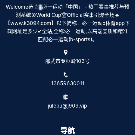
Welcome莅临▓必一运动「中国」 - 热门赛事推荐与预
测系统🎯World Cup🏆Official赛事引爆全场🔥
【www.k3094.com】以下简称：必一运动b体育app下
载网址是多少✔全站,全称:必一运动,以高端画质和精准
匹配必一运动(b-sports)。
邵武市专框岭103号
13659630011
julebu@j909.vip
导航