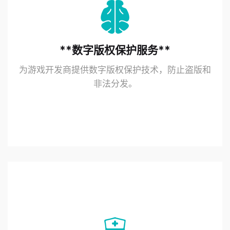
**数字版权保护服务**
为游戏开发商提供数字版权保护技术，防止盗版和
非法分发。