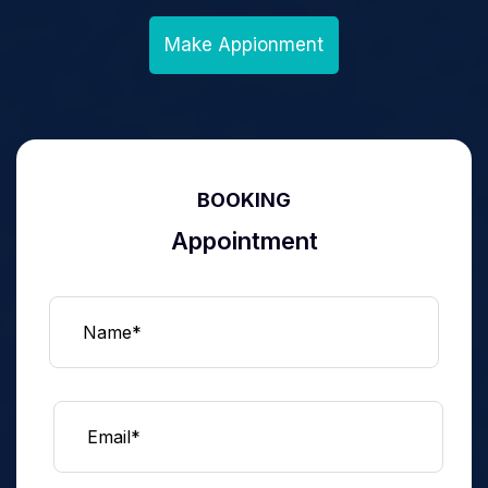
Make Appionment
BOOKING
Appointment