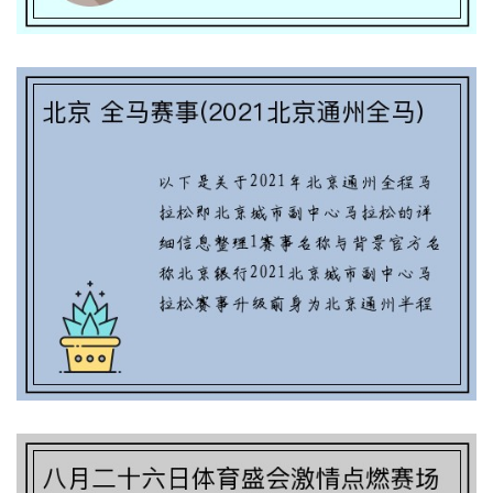
八月二十六日体育盛会激情点燃赛场多项
目巅峰对决引爆全球热潮