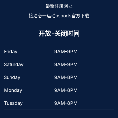
最新注册网址
接洽必一运动bsports官方下载
开放-关闭时间
Friday
9AM-9PM
Saturday
9AM-9PM
Sunday
9AM-8PM
Monday
9AM-8PM
Tuesday
9AM-8PM