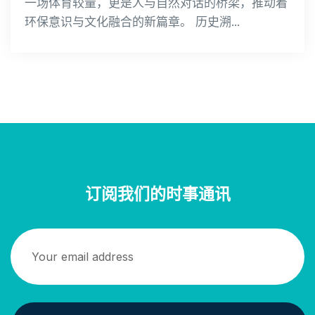
一场体育较量，更是人与自然对话的桥梁，推动着
环保意识与文化融合的新篇章。 历史溯...
订阅我们的时事通讯