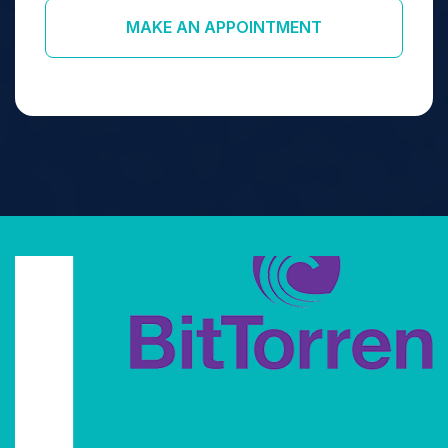
MAKE AN APPOINTMENT