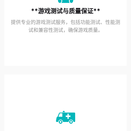
**游戏测试与质量保证**
提供专业的游戏测试服务，包括功能测试、性能测
试和兼容性测试，确保游戏质量。